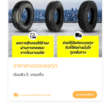
ราคายางรถบรรทุก
ดับบลิว.วี. เทรดดิ้ง
ดูรายละเอียด
ยางรถบรรทุกสิบล้อราคาส่ง