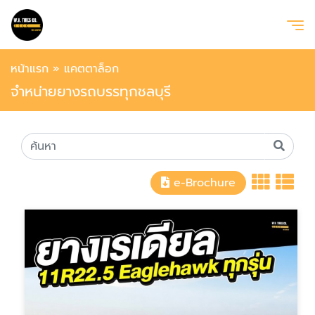
หน้าแรก
»
แคตตาล็อก
จำหน่ายยางรถบรรทุกชลบุรี
e-Brochure