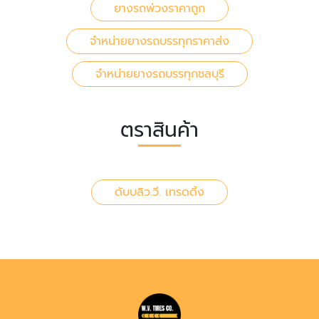
ยางรถพ่วงราคาถูก
จำหน่ายยางรถบรรทุกราคาส่ง
จำหน่ายยางรถบรรทุกชลบุรี
ตราสินค้า
ดับบลิว.วี. เทรดดิ้ง