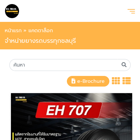
หน้าแรก
»
แคตตาล็อก
จำหน่ายยางรถบรรทุกชลบุรี
e-Brochure