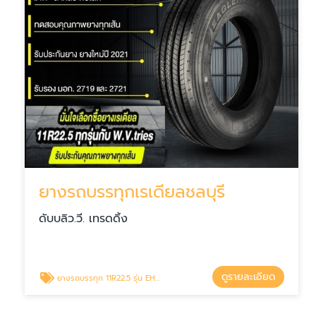
ยางรถบรรทุกเรเดียลชลบุรี
ดับบลิว.วี. เทรดดิ้ง
ดูรายละเอียด
ยางรถบรรทุก 11R22.5 รุ่น EH707