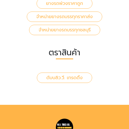
ยางรถพ่วงราคาถูก
จำหน่ายยางรถบรรทุกราคาส่ง
จำหน่ายยางรถบรรทุกชลบุรี
ตราสินค้า
ดับบลิว.วี. เทรดดิ้ง