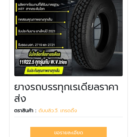
ยางรถบรรทุกเรเดียลราคา
ส่ง
ตราสินค้า :
ดับบลิว.วี. เทรดดิ้ง
ขอรายละเอียด