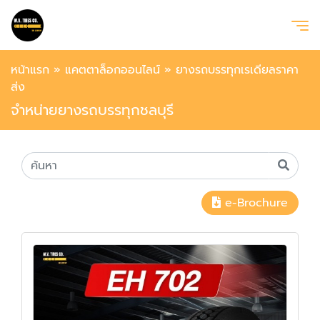
หน้าแรก
»
แคตตาล็อกออนไลน์
»
ยางรถบรรทุกเรเดียลราคา
ส่ง
จำหน่ายยางรถบรรทุกชลบุรี
e-Brochure