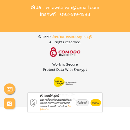
อีเมล :
wirawit3.van@gmail.com
โทรศัพท์ :
092-519-1598
© 2569
จำหน่ายยางรถบรรทุกชลบุรี
All rights reserved.
Work is Secure
Protect Data With Encrypt
Powered By
เว็บไซต์นี้ใช้คุกกี้
Thailand YellowPages
เราใช้คุกกี้เพื่อเพิ่มประสิทธิภาพและ
ตั้งค่าคุกกี้
ยอมรับ
มอบประสบการณ์ความพึงพอใจ
ของท่านในการใช้งานเว็บไซต์
เรียน
รู้เพิ่มเติม