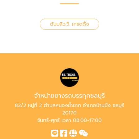
ดับบลิว.วี. เทรดดิ้ง
จำหน่ายยางรถบรรทุกชลบุรี
82/2 หมู่ที่ 2 ตำบลหนองซ้ำซาก อำเภอบ้านบึง ชลบุรี
20170
จันทร์-ศุกร์ เวลา 08:00-17:00