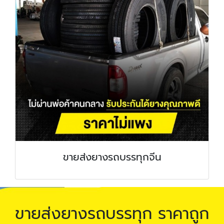
ขายส่งยางรถบรรทุกจีน
ขายส่งยางรถบรรทุก ราคาถูก