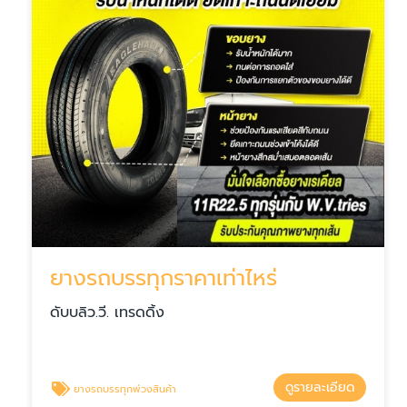
ยางรถบรรทุกราคาเท่าไหร่
ดับบลิว.วี. เทรดดิ้ง
ดูรายละเอียด
ยางรถบรรทุกพ่วงสินค้า