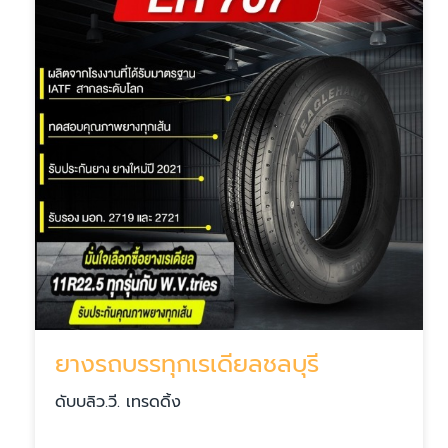
ยางรถบรรทุกเรเดียลชลบุรี
ดับบลิว.วี. เทรดดิ้ง