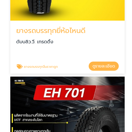
ยางรถบรรทุกยี่ห้อไหนดี
ดับบลิว.วี. เทรดดิ้ง
ดูรายละเอียด
ยางรถบรรทุกจีนราคาถูก