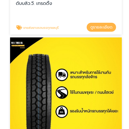
ดับบลิว.วี. เทรดดิ้ง
ดูรายละเอียด
ขายส่งยางรถบรรทุกชลบุรี