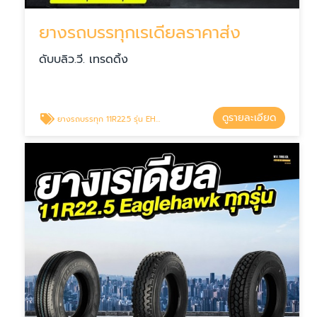
ยางรถบรรทุกเรเดียลราคาส่ง
ดับบลิว.วี. เทรดดิ้ง
ดูรายละเอียด
ยางรถบรรทุก 11R22.5 รุ่น EH702