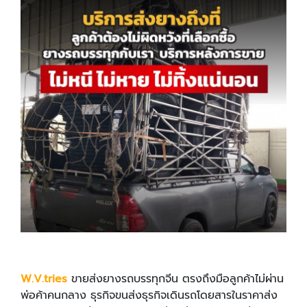
W.V.tries
ขายส่งยางรถบรรทุกจีน ตรงถึงมือลูกค้าไม่ผ่าน
พ่อค้าคนกลาง ธุรกิจขนส่งธุรกิจเดินรถโดยสารในราคาส่ง