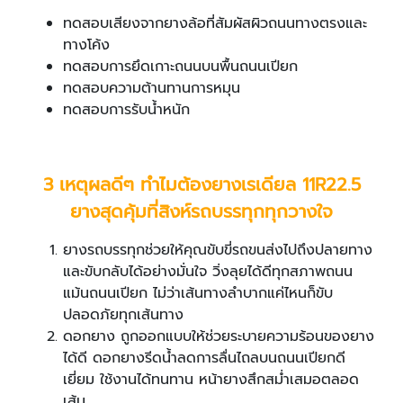
ทดสอบเสียงจากยางล้อที่สัมผัสผิวถนนทางตรงและ
ทางโค้ง
ทดสอบการยึดเกาะถนนบนพื้นถนนเปียก
ทดสอบความต้านทานการหมุน
ทดสอบการรับนํ้าหนัก
3 เหตุผลดีๆ ทำไมต้องยางเรเดียล 11R22.5
ยางสุดคุ้มที่สิงห์รถบรรทุกทุกวางใจ
ยางรถบรรทุกช่วยให้คุณขับขี่รถขนส่งไปถึงปลายทาง
และขับกลับได้อย่างมั่นใจ วิ่งลุยได้ดีทุกสภาพถนน
แม้นถนนเปียก ไม่ว่าเส้นทางลำบากแค่ไหนก็ขับ
ปลอดภัยทุกเส้นทาง
ดอกยาง ถูกออกแบบให้ช่วยระบายความร้อนของยาง
ได้ดี ดอกยางรีดน้ำลดการลื่นไถลบนถนนเปียกดี
เยี่ยม ใช้งานได้ทนทาน หน้ายางสึกสม่ำเสมอตลอด
เส้น