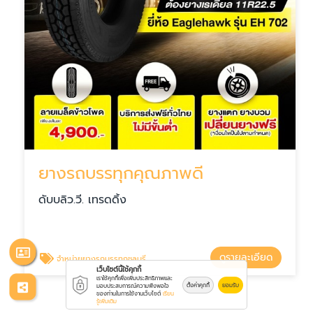
ยางรถบรรทุกคุณภาพดี
ดับบลิว.วี. เทรดดิ้ง
ดูรายละเอียด
จำหน่ายยางรถบรรทุกชลบุรี
เว็บไซต์นี้ใช้คุกกี้
เราใช้คุกกี้เพื่อเพิ่มประสิทธิภาพและ
ตั้งค่าคุกกี้
ยอมรับ
มอบประสบการณ์ความพึงพอใจ
ของท่านในการใช้งานเว็บไซต์
เรียน
รู้เพิ่มเติม