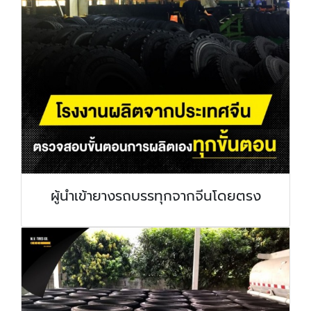
ผู้นำเข้ายางรถบรรทุกจากจีนโดยตรง