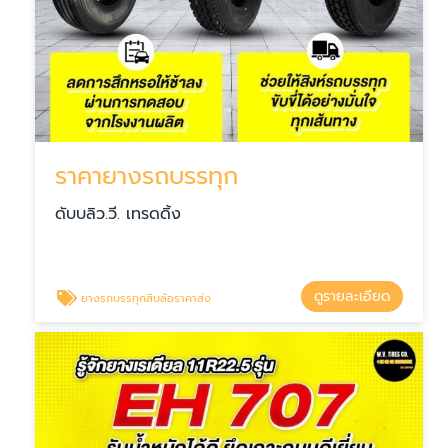
ราคายางรถบรรทุก
ดับบลิว.วี. เทรดดิ้ง
ดูรายละเอียด
ยางรถบรรทุกสิบล้อราคาส่ง