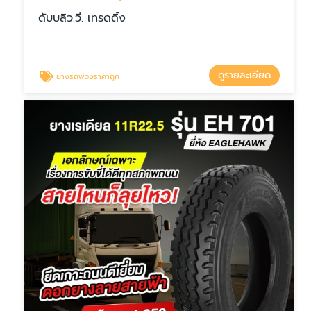
ดับบลิว.วี. เทรดดิ้ง
ดูรายละเอียด
ยางรถพ่วงราคาถูก