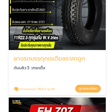
ยางรถบรรทุกเรเดียลราคาถูก
ดับบลิว.วี. เทรดดิ้ง
ดูรายละเอียด
ยางรถบรรทุก 11R22.5 รุ่น EH701