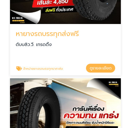
หายางรถบรรทุกส่งฟรี
ดับบลิว.วี. เทรดดิ้ง
ดูรายละเอียด
จำหน่ายยางรถบรรทุกราคาส่ง